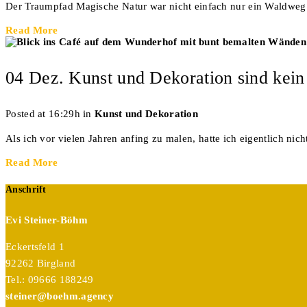
Der Traumpfad Magische Natur war nicht einfach nur ein Waldweg.
Read More
04 Dez.
Kunst und Dekoration sind kei
Posted at 16:29h
in
Kunst und Dekoration
Als ich vor vielen Jahren anfing zu malen, hatte ich eigentlich nich
Read More
Anschrift
Evi Steiner-Böhm
Eckertsfeld 1
92262 Birgland
Tel.: 09666 188249
steiner@boehm.agency