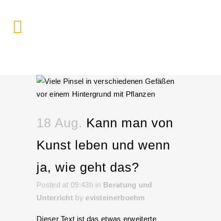
18 Aug.
Kann man von
Kunst leben und wenn
ja, wie geht das?
Posted at 09:43h
in
Beratung und
Unterricht
by
evisteinerboehm
Dieser Text ist das etwas erweiterte