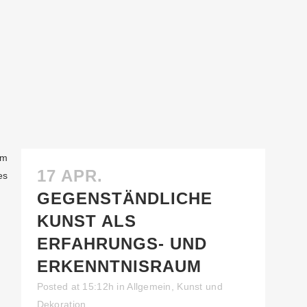
17 APR.
GEGENSTÄNDLICHE
KUNST ALS
ERFAHRUNGS- UND
ERKENNTNISRAUM
Posted at 15:12h
in
Allgemein
,
Kunst und
Dekoration